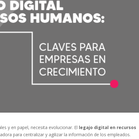
s y en papel, necesita evolucionar. El
legajo digital en recursos
dora para centralizar y agilizar la información de los empleados.