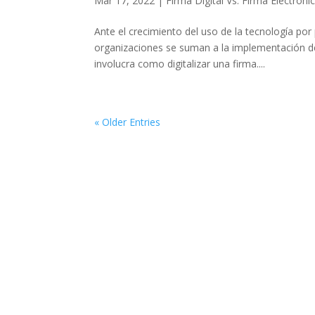
Mar 17, 2022
|
Firma Digital Vs. Firma Electróni
Ante el crecimiento del uso de la tecnología p
organizaciones se suman a la implementación de
involucra como digitalizar una firma....
« Older Entries