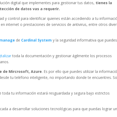
ución digital que implementes para gestionar tus datos,
tienes la
otección de datos vas a requerir.
dad y control para identificar quienes están accediendo a tu informaci
en internet o prestaciones de servicios de antivirus, entre otros dive
manage
de
Cardinal System
y la seguridad informativa que puede
italizar
toda la documentación y gestionar ágilmente los procesos
manos.
e de Mircrosoft, Azure
. Es por ello que puedes utilizar la informaci
 desde tu teléfono inteligente, no importando donde te encuentres. S
 toda tu información estará resguardada y segura bajo estrictos
da a desarrollar soluciones tecnológicas para que puedas lograr u