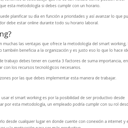
n que esta metodología si debes cumplir con un horario.
ede planificar su día en función a prioridades y así avanzar lo que p
ador debe estar online durante todo su horario laboral.
ing?
n muchas las ventajas que ofrece la metodología del smart working, 
 también beneficia a la organización y es justo eso lo que lo hace id
e trabajo debes tener en cuenta 3 factores de suma importancia, en
ntar con los recursos tecnológicos necesarios.
azones por las que debes implementar esta manera de trabajar.
 usar el smart working es por la posibilidad de ser productivo desde
tar por esta metodología, un empleado podría cumplir con su rol des
cerlo desde cualquier lugar en donde cuente con conexión a internet y 
sos y la motivación para ser más productivo.