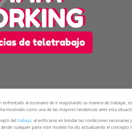
 enfrentado al escenario de ir reajustando su manera de trabajar, e
 ha mostrado como una de las mayores tendencias ante esta situaci
cepto del
trabajo
, al enfocarse en brindar las condiciones necesarias 
desde cualquier parte este modelo ha ido actualizando el concepto 