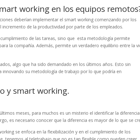
smart working en los equipos remotos
izaciones deberían implementar el smart working comenzando por los
l incremento de la productividad por parte de los empleados.
l cumplimiento de las tareas, sino que esta metodología permite
ara la compañía. Además, permite un verdadero equilibrio entre la v
eados, algo que ha sido demandado en los últimos años. Esto sin
ía innovando su metodología de trabajo por lo que podría en
jo y smart working.
ltimos meses, para muchos es un misterio el identificar la diferencia
argo, es necesario conocer que la diferencia es mayor de lo que se cr
ing se enfoca en la flexibilización y en el cumplimiento de los
te, tenemos al teletrabajo que no es tan flexible como pueden creer