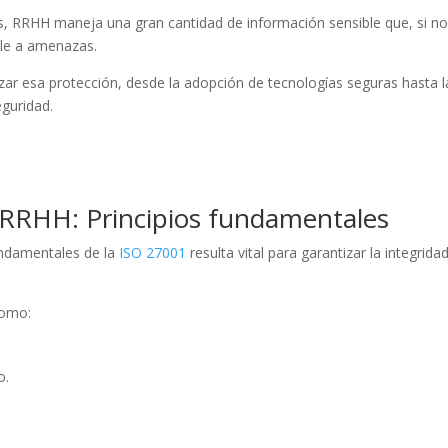
s, RRHH maneja una gran cantidad de información sensible que, si n
ble a amenazas.
izar esa protección, desde la adopción de tecnologías seguras hasta l
eguridad.
n RRHH: Principios fundamentales
fundamentales de la
ISO 27001
resulta vital para garantizar la integridad
como:
o.